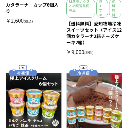
日進市ふるさ
お
送
カタラーナ カップ6個入
と納税返礼同
す
料
り
等品
す
無
め
料
￥2,600
(税込)
【送料無料】愛知牧場冷凍
スイーツセット（アイス12
個カタラーナ2箱チーズケ
ーキ2箱）
￥9,000
(税込)