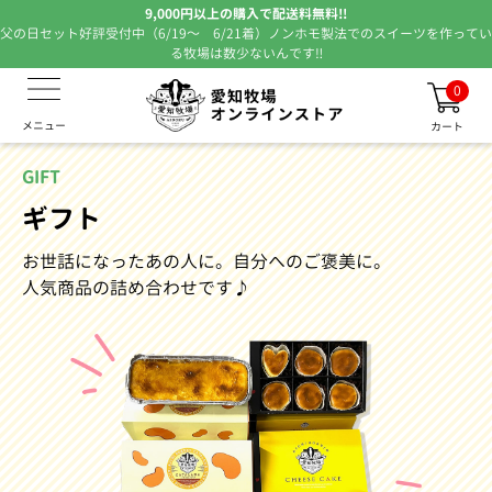
9,000円以上の購入で配送料無料!!
父の日セット好評受付中（6/19～ 6/21着）ノンホモ製法でのスイーツを作ってい
る牧場は数少ないんです‼
0
メニュー
カート
GIFT
ギフト
お世話になったあの人に。自分へのご褒美に。
人気商品の詰め合わせです♪