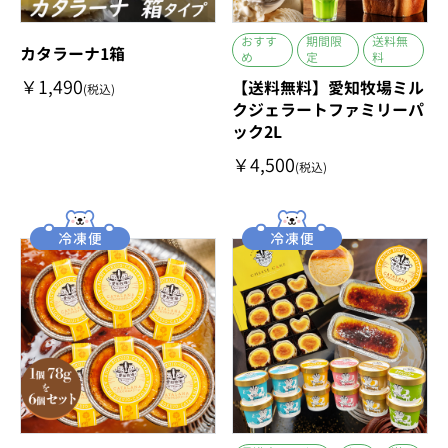
おすす
期間限
送料無
カタラーナ1箱
め
定
料
￥1,490
【送料無料】愛知牧場ミル
(税込)
クジェラートファミリーパ
ック2L
￥4,500
(税込)