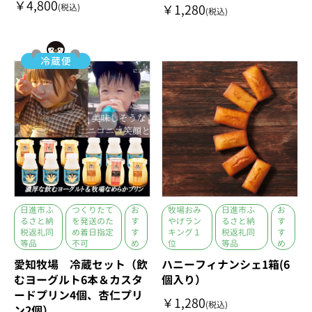
￥4,800
(税込)
￥1,280
(税込)
日進市ふ
つくりたて
お
牧場おみ
日進市ふ
お
るさと納
を発送のた
す
やげラン
るさと納
す
税返礼同
め着日指定
す
キング１
税返礼同
す
等品
不可
め
位
等品
め
愛知牧場 冷蔵セット（飲
ハニーフィナンシェ1箱(6
むヨーグルト6本＆カスタ
個入り）
ードプリン4個、杏仁プリ
￥1,280
(税込)
ン2個）