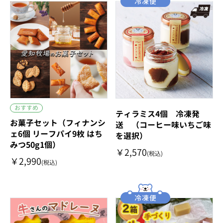
おすすめ
ティラミス4個 冷凍発
お菓子セット（フィナンシ
送 （コーヒー味いちご味
ェ6個 リーフパイ9枚 はち
を選択）
みつ50g1個）
￥2,570
(税込)
￥2,990
(税込)