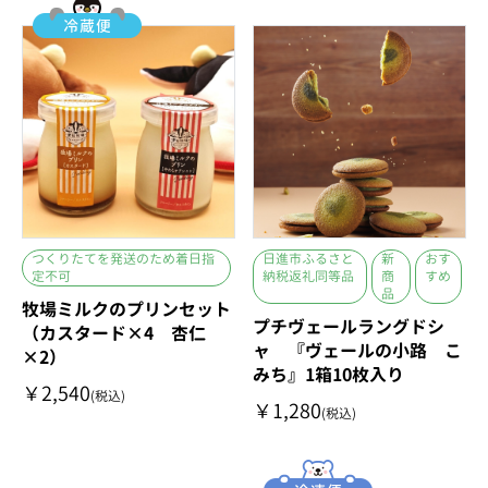
つくりたてを発送のため着日指
日進市ふるさと
新
おす
定不可
納税返礼同等品
商
すめ
品
牧場ミルクのプリンセット
プチヴェールラングドシ
（カスタード×4 杏仁
ャ 『ヴェールの小路 こ
×2）
みち』1箱10枚入り
￥2,540
(税込)
￥1,280
(税込)